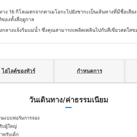
ทาง 16 กิโลเมตรจากคาเมโอกะไปยังซากะเป็นเส้นทางที่มีชื่อเสี
งทั้งสี่ฤดูกาล
่งกลางแจ้งริมแม่น้ำ ซึ่งคุณสามารถเพลิดเพลินไปกับสีเขียวสดใสข
ไฮไลต์ของทัวร์
กำหนดการ
วันเดินทาง/ค่าธรรมเนียม
เป็นแบบฟอร์มการจอง
อน
คำอธิบาย
ับผู้ใหญ่
สำหรับเด็ก