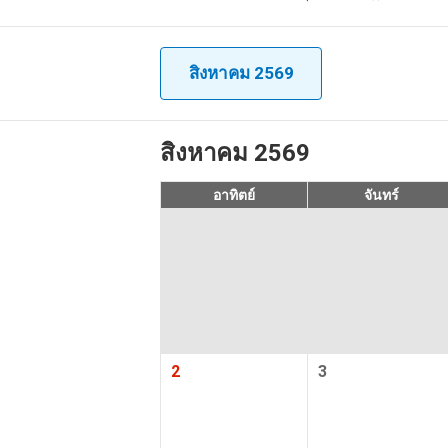
ทัวร์
รวมอาหาร
สิงหาคม 2569
มีหัวหน้
สิงหาคม 2569
มีไกด์ท้องถิ
อาทิตย์
จันทร์
มีหัวหน้าทัวร
ยังไม่มีข้อมูลตำแห
อังกฤษได้
สายการบิน
รับประกันกา
ตั้งแต่ 2 ท่าน
2
3
โรงแรมรั
อาหารใน