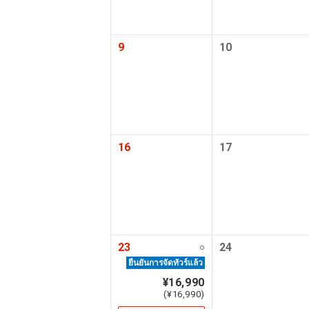
ห้องอาบน้
9
10
อ่างอาบน้ำแ
น้ำพุ
มรดก
16
17
คู่รักเท
2 ที่นั่งต่อ
23
24
○
ยืนยันการจัดทัวร์แล้ว
¥16,990
(¥16,990)