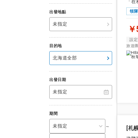
「在
領
出發地點
未指定
￥5
設定
目的地
旅遊
北海道全部
出發日期
未指定
期間
～
[札