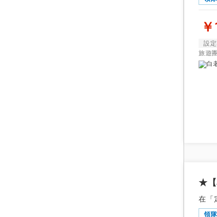
四國
由當地領
九州
￥1
由英語領
設定
早鳥
旅遊
★【
在「
領