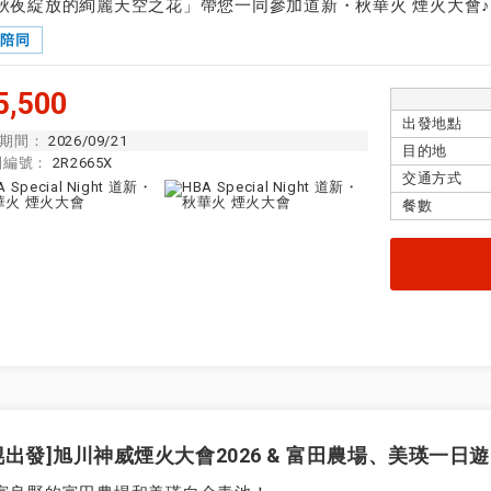
秋夜綻放的絢麗天空之花」帶您一同參加道新・秋華火 煙火大會♪
隊陪同
,500
出發地點
期間：
2026/09/21
目的地
團編號：
2R2665X
交通方式
餐數
幌出發]旭川神威煙火大會2026 & 富田農場、美瑛一日遊