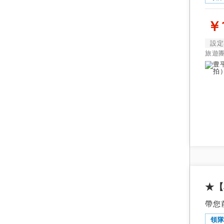
￥1
設定
旅遊
★【
帶您
領