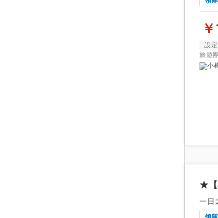
領
￥1
設定
旅遊
北海道
確定成行
東北
8月
1人成行
2025
關東
2人成行
日
一
北陸/甲信越
東海
圖
關西
★【
領隊
中國地方（山陰
一日
領