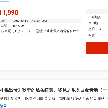
1,990
出發地點
期間：
2026/10/10～2026/10/31
目的地
團編號：
2R2530X
交通方式
餐數
札幌出發】秋季的旭岳紅葉、姿見之池＆白金青池（一
前往紅葉名所！飽覽滿山紅黃交織、如地毯般蔓延開來的美麗秋色
隊陪同