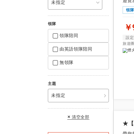
遊覽
領
領隊
￥9
領隊陪同
設定
旅遊
由英語領隊陪同
無領隊
主題
未指定
清空全部
★【
帶您