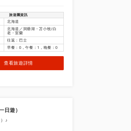
天抵達出發機
旅遊團資訊
北海道
北海道／洞爺湖・苫小牧/白
老・室蘭
往返：巴士
早餐：0，午餐：1，晚餐：0
查看旅遊詳情
一日遊）
）♪