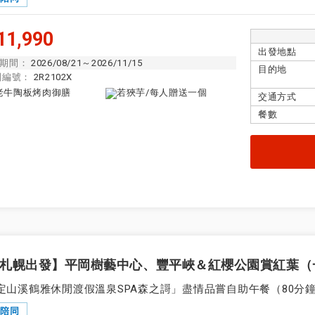
領隊從第一天抵達旅遊目的地機場開始到最後一
隊陪同
場全程陪同。
1,990
整個旅程都有英語領隊陪同。
隊陪同
出發地點
期間：
2026/08/21～2026/11/15
目的地
此行程可享提前報名折扣。
折扣
團編號：
2R2102X
交通方式
餐數
設定
設定
設定
設定
札幌出發】平岡樹藝中心、豐平峽＆紅櫻公園賞紅葉（
定山溪鶴雅休閒渡假溫泉SPA森之謌」盡情品嘗自助午餐（80分鐘
隊陪同