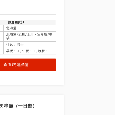
旅遊團資訊
北海道
北海道/旭川/上川・富良野/美
瑛
往返：巴士
早餐：0，午餐：0，晚餐：0
查看旅遊詳情
本烤雞肉串節（一日遊）