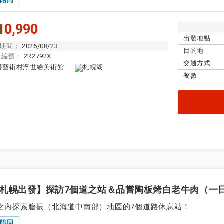
隊陪同
0,990
出發地點
期間：
2026/08/23
目的地
團編號：
2R2792X
交通方式
餐數
9月
選擇本月全部
2025
二
三
四
五
六
日
一
二
三
四
示
說明
札幌出發】探訪7個道之站＆品嘗陶板烤白老牛肉（一
整個旅程都有領隊陪同。
陪同
・山陽）
之內探索膽振（北海道中南部）地區的7個道路休息站！
隊陪同