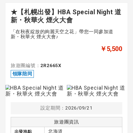
★【札幌出發】HBA Special Night 道
新・秋華火 煙火大會
出發日期
「在秋夜綻放的絢麗天空之花」帶您一同參加道
未指定
新・秋華火 煙火大會♪
￥5,500
期間
旅遊團編號：
2R2665X
〜
領隊陪同
領隊
設定期間：
2026/09/21
領隊陪同
由英語領隊陪同
旅遊團資訊
北海道
出發地點