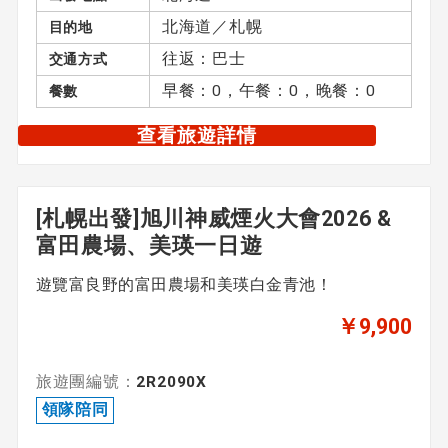
無領隊
北海道／札幌
目的地
往返：巴士
交通方式
早餐：0，午餐：0，晚餐：0
餐數
主題
查看旅遊詳情
未指定
[札幌出發]旭川神威煙火大會2026 &
清空全部
富田農場、美瑛一日遊
遊覽富良野的富田農場和美瑛白金青池！
￥9,900
旅遊團編號：
2R2090X
領隊陪同