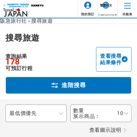
繁體中文
我的預訂
功能表
Translated by AI
阪急旅行社
搜尋旅遊
圖示
說明
搜尋旅遊
成行情況
整個旅程都有領隊陪同。
領隊陪同
未指定
查看搜尋
查詢結果
178
領隊從第一天抵達旅遊目的
結果條件
地機場開始到最後一天抵達
由當地領隊陪同
可預訂行程
出發機場全程陪同。
出發地點
整個旅程都有英語領隊陪
進階搜尋
由英語領隊陪同
同。
未指定
此行程可享提前報名折扣。
早鳥折扣
數量
目的地
展示商品：
未指定
查看圖示說明