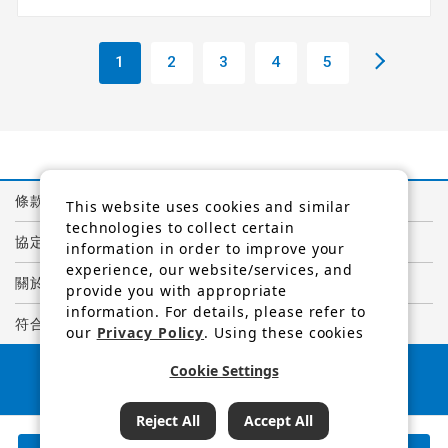
1
2
3
4
5
條款與條件
This website uses cookies and similar
technologies to collect certain
協定
information in order to improve your
experience, our website/services, and
關於個人資訊的隱私權政策
provide you with appropriate
information. For details, please refer to
符合GDPR規定的隱私權聲明
our
Privacy Policy
. Using these cookies
and similar technologies, we and third-
日本旅遊廳長官
Cookie Settings
party providers may process personal
註冊旅行社編號1847
data.
（C）阪急國際旅行社
查詢結果
178
可預訂行程
Reject All
Accept All