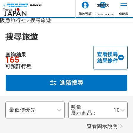
繁體中文
我的預訂
功能表
Translated by AI
阪急旅行社
搜尋旅遊
圖示
說明
搜尋旅遊
成行情況
整個旅程都有領隊陪同。
領隊陪同
未指定
查看搜尋
查詢結果
165
領隊從第一天抵達旅遊目的
結果條件
地機場開始到最後一天抵達
由當地領隊陪同
可預訂行程
出發機場全程陪同。
出發地點
整個旅程都有英語領隊陪
進階搜尋
由英語領隊陪同
同。
未指定
此行程可享提前報名折扣。
早鳥折扣
數量
目的地
展示商品：
未指定
查看圖示說明