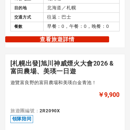
無領隊
北海道／札幌
目的地
往返：巴士
交通方式
早餐：0，午餐：0，晚餐：0
餐數
主題
查看旅遊詳情
未指定
[札幌出發]旭川神威煙火大會2026 &
清空全部
富田農場、美瑛一日遊
遊覽富良野的富田農場和美瑛白金青池！
￥9,900
旅遊團編號：
2R2090X
領隊陪同