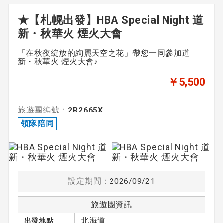
★【札幌出發】HBA Special Night 道
新・秋華火 煙火大會
出發日期
「在秋夜綻放的絢麗天空之花」帶您一同參加道
未指定
新・秋華火 煙火大會♪
￥5,500
期間
旅遊團編號：
2R2665X
〜
領隊陪同
領隊
設定期間：
2026/09/21
領隊陪同
由英語領隊陪同
旅遊團資訊
北海道
出發地點