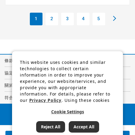
1
2
3
4
5
條款與條件
This website uses cookies and similar
technologies to collect certain
協定
information in order to improve your
experience, our website/services, and
關於個人資訊的隱私權政策
provide you with appropriate
information. For details, please refer to
符合GDPR規定的隱私權聲明
our
Privacy Policy
. Using these cookies
and similar technologies, we and third-
日本旅遊廳長官
Cookie Settings
party providers may process personal
註冊旅行社編號1847
data.
（C）阪急國際旅行社
查詢結果
165
可預訂行程
Reject All
Accept All