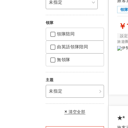
旅客
領
北海道
確定成行
領隊
￥1
東北
8月
1人成行
2025
領隊陪同
設定
關東
旅遊
2人成行
日
一
由英語領隊陪同
北陸/甲信越
無領隊
東海
圖
關西
主題
領隊
中國地方（山陰
未指定
四國
由當地領
九州
由英語領
清空全部
★*
早鳥
旅客