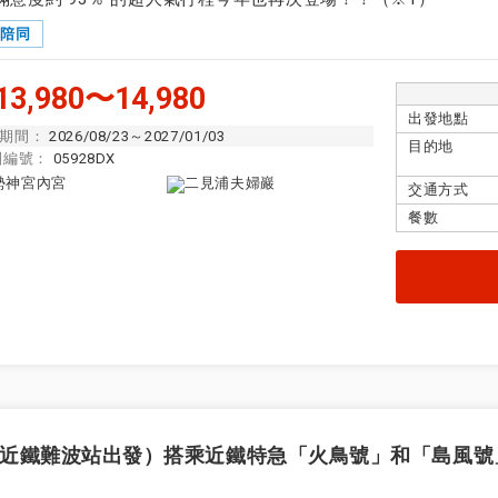
隊陪同
3,980〜14,980
出發地點
期間：
2026/08/23～2027/01/03
目的地
團編號：
05928DX
交通方式
餐數
設定
設定
設定
設定
近鐵難波站出發）搭乘近鐵特急「火鳥號」和「島風號