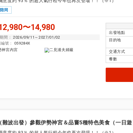
滿意度約 93％ 的超人氣行程今年也再次登場！！（※1）
隊陪同
2,980〜14,980
9月
選擇本月全部
出發地點
2025
期間：
2026/09/11～2027/01/02
目的地
團編號：
059284X
二
三
四
五
六
日
一
二
三
四
交通方式
餐數
示
說明
整個旅程都有領隊陪同。
陪同
・山陽）
領隊從第一天抵達旅遊目的地機場開始到最後一
隊陪同
場全程陪同。
整個旅程都有英語領隊陪同。
隊陪同
（難波出發）參觀伊勢神宮＆品嘗5種特色美食（一日遊
此行程可享提前報名折扣。
折扣
滿意度約 93％ 的超人氣行程今年也再次登場！！（※1）