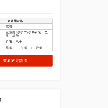
旅遊團資訊
選擇本月全部
京都
三重縣/伊勢市/伊勢神宮・二
見・其他
五
六
往返：巴士
早餐：0，午餐：1，晚餐：0
查看旅遊詳情
天抵達出發機
）