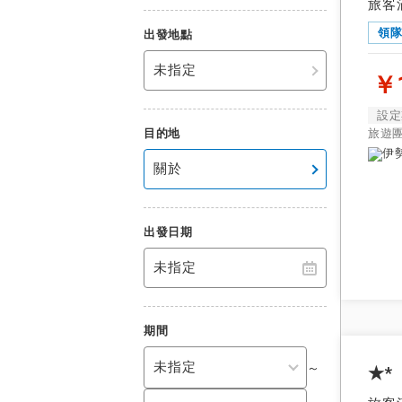
旅客
領
出發地點
未指定
￥1
設定
目的地
旅遊
關於
出發日期
未指定
期間
～
★*