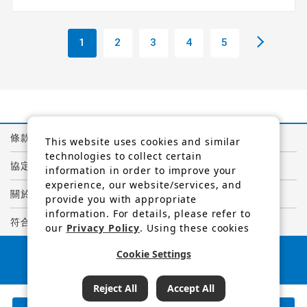
1
2
3
4
5
條款與條件
This website uses cookies and similar
technologies to collect certain
協定
information in order to improve your
experience, our website/services, and
關於個人資訊的隱私權政策
provide you with appropriate
information. For details, please refer to
符合GDPR規定的隱私權聲明
our
Privacy Policy
. Using these cookies
and similar technologies, we and third-
日本旅遊廳長官
Cookie Settings
party providers may process personal
註冊旅行社編號1847
data.
（C）阪急國際旅行社
查詢結果
165
可預訂行程
Reject All
Accept All