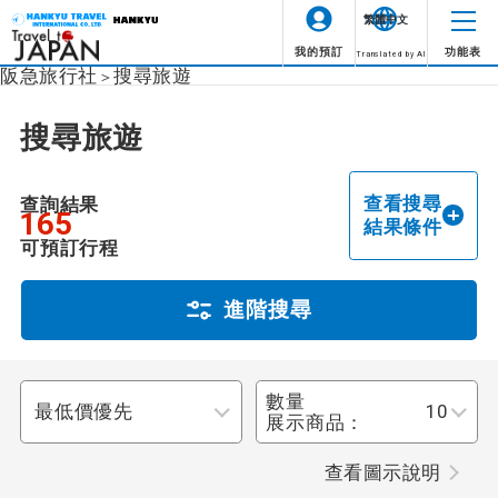
繁體中文
我的預訂
功能表
Translated by AI
阪急旅行社
搜尋旅遊
圖示
說明
搜尋旅遊
成行情況
整個旅程都有領隊陪同。
領隊陪同
未指定
查看搜尋
查詢結果
165
領隊從第一天抵達旅遊目的
結果條件
地機場開始到最後一天抵達
由當地領隊陪同
可預訂行程
出發機場全程陪同。
出發地點
整個旅程都有英語領隊陪
進階搜尋
由英語領隊陪同
同。
未指定
此行程可享提前報名折扣。
早鳥折扣
數量
目的地
展示商品：
未指定
查看圖示說明