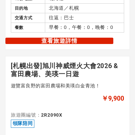
無領隊
北海道／札幌
目的地
往返：巴士
交通方式
早餐：0，午餐：0，晚餐：0
餐數
主題
查看旅遊詳情
未指定
[札幌出發]旭川神威煙火大會2026 &
清空全部
富田農場、美瑛一日遊
遊覽富良野的富田農場和美瑛白金青池！
￥9,900
旅遊團編號：
2R2090X
領隊陪同