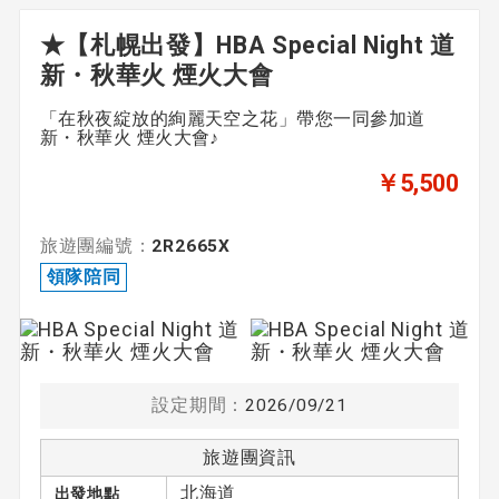
★【札幌出發】HBA Special Night 道
新・秋華火 煙火大會
出發日期
「在秋夜綻放的絢麗天空之花」帶您一同參加道
未指定
新・秋華火 煙火大會♪
￥5,500
期間
旅遊團編號：
2R2665X
〜
領隊陪同
領隊
設定期間：
2026/09/21
領隊陪同
由英語領隊陪同
旅遊團資訊
北海道
出發地點