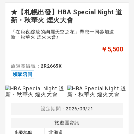
★【札幌出發】HBA Special Night 道
新・秋華火 煙火大會
出發日期
「在秋夜綻放的絢麗天空之花」帶您一同參加道
未指定
新・秋華火 煙火大會♪
￥5,500
期間
旅遊團編號：
2R2665X
〜
領隊陪同
領隊
設定期間：
2026/09/21
領隊陪同
由英語領隊陪同
旅遊團資訊
北海道
出發地點