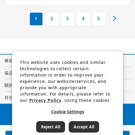
1
2
3
4
5
條款與條件
This website uses cookies and similar
technologies to collect certain
協定
information in order to improve your
experience, our website/services, and
關於個人資訊的隱私權政策
provide you with appropriate
information. For details, please refer to
符合GDPR規定的隱私權聲明
our
Privacy Policy
. Using these cookies
and similar technologies, we and third-
日本旅遊廳長官
Cookie Settings
party providers may process personal
註冊旅行社編號1847
data.
（C）阪急國際旅行社
查詢結果
165
可預訂行程
Reject All
Accept All