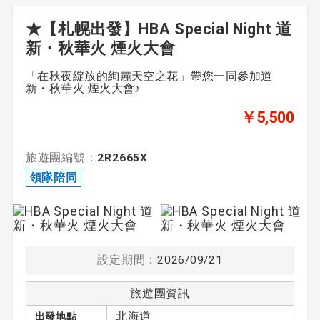
★【札幌出發】HBA Special Night 道
新・秋華火 煙火大會
出發日期
「在秋夜綻放的絢麗天空之花」帶您一同參加道
未指定
新・秋華火 煙火大會♪
￥5,500
期間
旅遊團編號：
2R2665X
〜
領隊陪同
領隊
設定期間：
2026/09/21
領隊陪同
由英語領隊陪同
旅遊團資訊
北海道
出發地點