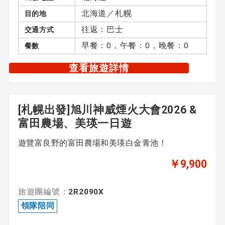
無領隊
北海道／札幌
目的地
往返：巴士
交通方式
早餐：0，午餐：0，晚餐：0
餐數
主題
查看旅遊詳情
未指定
[札幌出發]旭川神威煙火大會2026 &
清空全部
富田農場、美瑛一日遊
遊覽富良野的富田農場和美瑛白金青池！
￥9,900
旅遊團編號：
2R2090X
領隊陪同