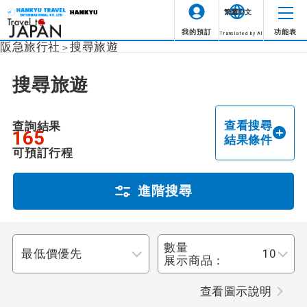
繁體中文
我的預訂
功能表
Translated by AI
阪急旅行社
搜尋旅遊
圖示
說明
搜尋旅遊
成行情況
整個旅程都有領隊陪同。
領隊陪同
未指定
查看搜尋
查詢結果
165
領隊從第一天抵達旅遊目的
結果條件
地機場開始到最後一天抵達
由當地領隊陪同
可預訂行程
出發機場全程陪同。
出發地點
整個旅程都有英語領隊陪
進階搜尋
由英語領隊陪同
同。
未指定
此行程可享提前報名折扣。
早鳥折扣
數量
目的地
展示商品：
未指定
查看圖示說明