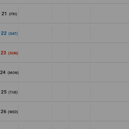
21
(FRI)
22
(SAT)
23
(SUN)
24
(MON)
25
(TUE)
26
(WED)