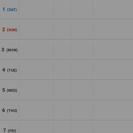
1
(SAT)
2
(SUN)
3
(MON)
4
(TUE)
5
(WED)
6
(THU)
7
(FRI)