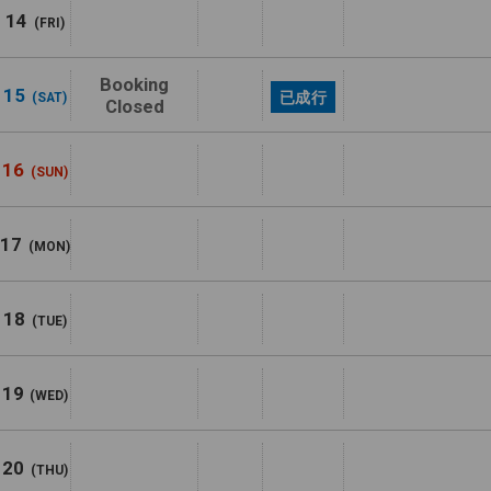
14
(FRI)
Booking
15
已成行
(SAT)
Closed
16
(SUN)
17
(MON)
18
(TUE)
19
(WED)
20
(THU)