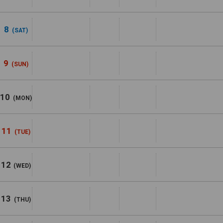
8
(SAT)
9
(SUN)
10
(MON)
11
(TUE)
12
(WED)
13
(THU)