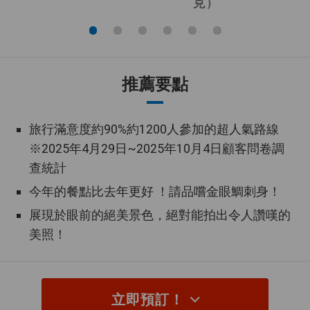
指定航空公司，讓您可以非常方便
指定航空公司
地安排計畫。
2人起保證出發
這是提供 2 人起保證出發的企劃。
推薦要點
指定Hotel住宿
入住行程中介紹的飯店。
旅行滿意度約90%約1200人參加的超人氣路線
客房內用餐
您可以在房間內享用餐點。
※2025年4月29日~2025年10月4日顧客問卷調
查統計
大浴場
飯店內設有大型公共浴池。
今年的餐點比去年更好 ！請品嚐金眼鯛刺身！
露天浴池
飯店內設有露天浴池。
展現於眼前的絕美景色，絕對能拍出令人讚嘆的
美照！
溫泉
這次旅行包括在溫泉區過夜。
這次旅行有安排參觀被聯合國教科
世界遺產
文組織列為世界遺產的文化和自然
立即預訂！