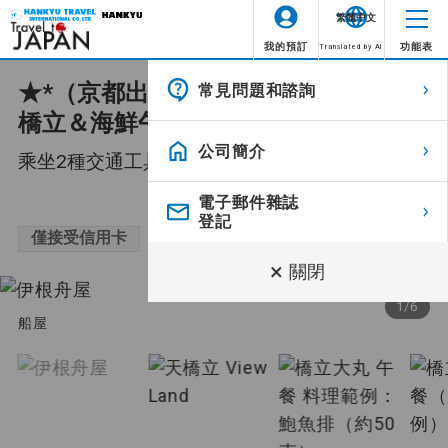
繁體中文
我的預訂
功能表
Translated by AI
★*（京都出發）伊根舟屋遊覽船與天
常見問題和諮詢
位置資訊不可用。
圖示
說明
橋立＆海鮮午餐（一日遊）
公司簡介
乘坐2種交通工具從高處和大海欣賞絕景!
全新行程
全新行程
13,980～14,980
¥
電子郵件雜誌
旅行期間的所有餐點均包含在內
包含所有餐點
登記
（飛機餐除外）。
僅接受信用卡
×
關閉
領隊陪同
整個旅程都有領隊陪同。
1
/
6
船屋
領隊從第一天抵達旅遊目的地機場
由當地領隊陪同
開始到最後一天抵達出發機場全程
陪同。
由英語領隊陪同
整個旅程都有英語領隊陪同。