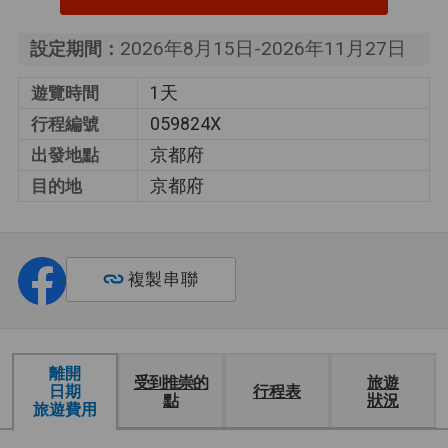
遺產。
2026年8月15日-2026年11月27日
設定期間：
僅限情侶
此行程僅適合情侶參加。
1天
遊覽時間
每人 2 個巴士座
每一個人可使用巴士上的兩個座
位
059824X
位。
行程編號
京都府
出發地點
京都府
目的地
複製串聯
離開
受到推崇的
旅遊
日期
行程表
點
狀況
旅遊費用