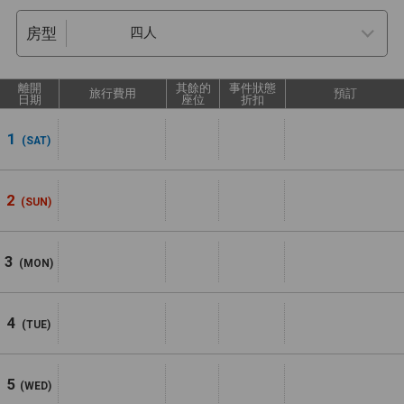
房型
離開
其餘的
事件狀態
旅行費用
預訂
日期
座位
折扣
1
(SAT)
2
(SUN)
3
(MON)
4
(TUE)
5
(WED)