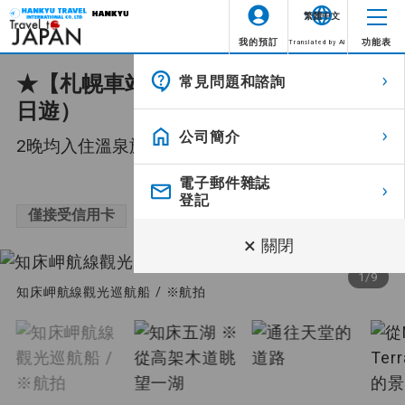
繁體中文
我的預訂
功能表
Translated by AI
★【札幌車站出發】探索知床半島（3
常見問題和諮詢
位置資訊不可用。
圖示
說明
日遊）
公司簡介
2晚均入住溫泉旅館!環遊道東絕景秘境3天!
全新行程
全新行程
69,900～99,900
¥
電子郵件雜誌
旅行期間的所有餐點均包含在內
包含所有餐點
登記
（飛機餐除外）。
僅接受信用卡
×
關閉
領隊陪同
整個旅程都有領隊陪同。
1
/
9
知床岬航線觀光巡航船 / ※航拍
領隊從第一天抵達旅遊目的地機場
由當地領隊陪同
開始到最後一天抵達出發機場全程
陪同。
由英語領隊陪同
整個旅程都有英語領隊陪同。