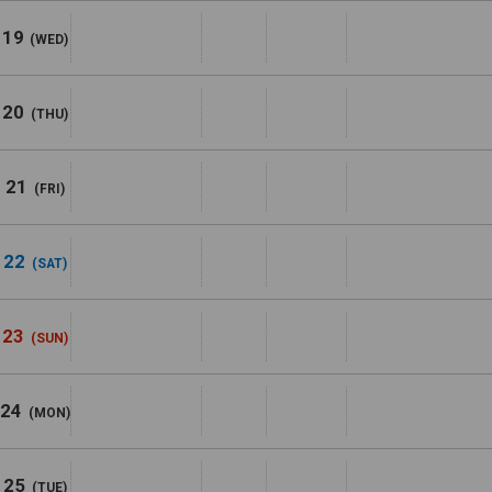
19
(WED)
20
(THU)
21
(FRI)
22
(SAT)
23
(SUN)
24
(MON)
25
(TUE)