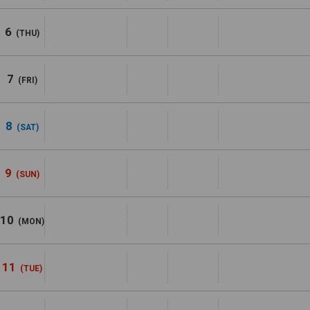
6
(THU)
7
(FRI)
8
(SAT)
9
(SUN)
10
(MON)
11
(TUE)