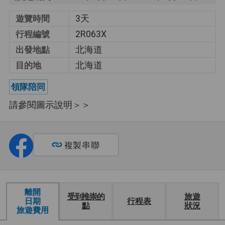
遺產。
3天
遊覽時間
僅限情侶
此行程僅適合情侶參加。
2R063X
行程編號
北海道
出發地點
每人 2 個巴士座
每一個人可使用巴士上的兩個座
位
位。
北海道
目的地
領隊陪同
請參閱圖示說明＞＞
複製串聯
離開
受到推崇的
旅遊
日期
行程表
點
狀況
旅遊費用