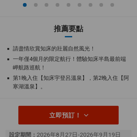
指定航空公司，讓您可以非常方便
指定航空公司
地安排計畫。
推薦要點
2人起保證出發
這是提供 2 人起保證出發的企劃。
指定Hotel住宿
入住行程中介紹的飯店。
請盡情欣賞知床的壯麗自然風光！
一年僅4個月的限定航行！體驗知床半島最前端
客房內用餐
您可以在房間內享用餐點。
岬航路巡航！
大浴場
飯店內設有大型公共浴池。
第1晚入住【知床宇登呂溫泉】，第2晚入住【阿
寒湖溫泉】。
露天浴池
飯店內設有露天浴池。
溫泉
這次旅行包括在溫泉區過夜。
立即預訂！
這次旅行有安排參觀被聯合國教科
世界遺產
文組織列為世界遺產的文化和自然
2026年8月27日-2026年9月19日
設定期間：