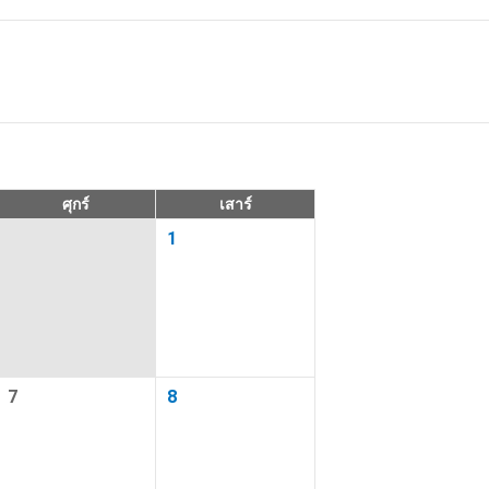
ารเดินทาง
าออก
ศุกร์
เสาร์
1
รวางแผนการ
่ 2 ท่านขึ้น
7
8
พักได้