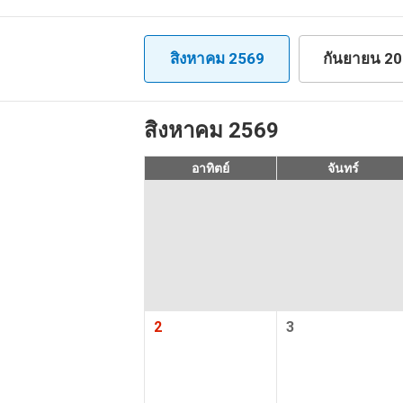
ทัวร์
รวมอาหาร
สิงหาคม 2569
กันยายน 2
มีหัวหน้
สิงหาคม 2569
มีไกด์ท้องถิ
อาทิตย์
จันทร์
มีหัวหน้าทัวร
ยังไม่มีข้อมูลตำแห
อังกฤษได้
สายการบิน
รับประกันกา
ตั้งแต่ 2 ท่าน
2
3
โรงแรมรั
อาหารใน