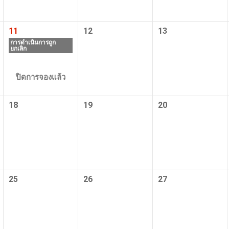
ำสาธารณะ
มีห้องอาบน้ำสาธารณะขนาดใหญ่ให้บริการภายในโร
11
12
13
การดำเนินการถูก
บบเปิดโล่ง
โรงแรมมีห้องอาบน้ำแบบเปิดโล่งไว้ให้บริการ
ยกเลิก
ร้อน
ทัวร์นี้รวมการพักค้างคืนที่รีสอร์ทน้ำพุร้อน
ปิดการจองแล้ว
ทัวร์นี้ได้รับการออกแบบมาเพื่อเยี่ยมชมแหล่งมรดก
โลก
18
19
20
และธรรมชาติที่ขึ้นทะเบียนกับ UNESCO
่านั้น
ทัวร์นี้มีไว้สำหรับคู่รักเท่านั้น
คนต่อรถบัส
1 คนสามารถนั่งได้ 2 ที่นั่งในรถบัส 1 คัน
25
26
27