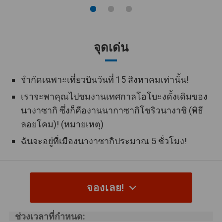
สายการบินมีการระบุอย่างชัดเจน
สายการบินที่ระบุ
ทำให้สะดวกต่อการวางแผนการเดิน
จุดเด่น
ทางของคุณ
รับประกันการ
แผนนี้เป็นแผนส่วนบุคคลที่สามารถ
จำกัดเฉพาะเที่ยวบินวันที่ 15 สิงหาคมเท่านั้น!
เดินทางตั้งแต่ 2
ออกเดินทางได้ตั้งแต่ 2 ท่านขึ้นไป
ท่านขึ้นไป
เราจะพาคุณไปชมงานเทศกาลโอโบะงดั้งเดิมของ
นางาซากิ ซึ่งก็คืองานนากาซากิโชริวนางาชิ (พิธี
โรงแรมรับ
โรงแรมที่คุณจะพักนั้นจะถูกกำหนดไว้
ลอยโคม)! (หมายเหตุ)
ประกัน
ล่วงหน้าแล้ว
ฉันจะอยู่ที่เมืองนางาซากิประมาณ 5 ชั่วโมง!
คุณสามารถเพลิดเพลินกับมื้ออาหาร
อาหารในห้องพัก
ของคุณภายในห้องพักได้
ห้องอาบน้ำ
มีห้องอาบน้ำสาธารณะขนาดใหญ่ให้
จองเลย!
สาธารณะ
บริการภายในโรงแรม
ช่วงเวลาที่กำหนด:
โรงแรมมีห้องอาบน้ำแบบเปิดโล่งไว้ให้