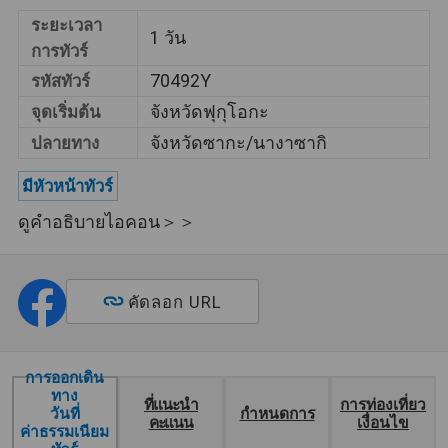
อ่างอาบน้ำแบบ
เปิดโล่ง
บริการ
ระยะเวลา
1 วัน
การทัวร์
ทัวร์นี้รวมการพักค้างคืนที่รีสอร์ทน้ำพุ
70492Y
รหัสทัวร์
น้ำพุร้อน
ร้อน
จังหวัดฟุกุโอกะ
จุดเริ่มต้น
ทัวร์นี้ได้รับการออกแบบมาเพื่อเยี่ยมชม
จังหวัดซากะ/นางาซากิ
ปลายทาง
มรดกโลก
แหล่งมรดกทางวัฒนธรรมและ
มีหัวหน้าทัวร์
ธรรมชาติที่ขึ้นทะเบียนกับ UNESCO
ดูคำอธิบายไอคอน＞＞
คู่รักเท่านั้น
ทัวร์นี้มีไว้สำหรับคู่รักเท่านั้น
2 ที่นั่งต่อคนต่อ
1 คนสามารถนั่งได้ 2 ที่นั่งในรถบัส 1
คัดลอก URL
รถบัส
คัน
การออกเดิน
ทาง
ที่แนะนำ
การท่องเที่ยว
กำหนดการ
วันที่
คะแนน
เงื่อนไข
ค่าธรรมเนียม