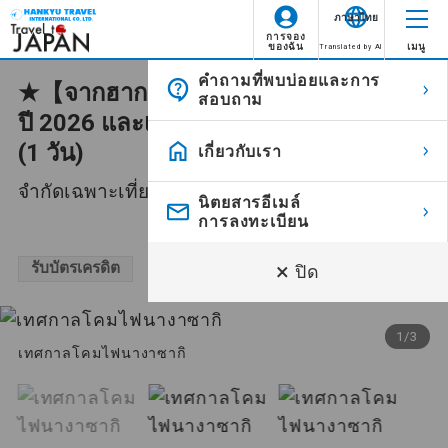
ภาษาไทย
การจอง
ของฉัน
เมนู
Translated by AI
คำถามที่พบบ่อยและการ
★【จากฮากาตะ】ขบวนแห่เรือวิญญาณ
สอบถาม
ยังไม่มีข้อมูลตำแหน่งที่ตั้ง
ไอคอน
คำอธิบาย
ปี 2026 และเที่ยวชมเมืองนางาซากิฟรี
(1 วัน)
เกี่ยวกับเรา
ทัวร์ใหม่
ทัวร์ใหม่
จำกัดเฉพาะเที่ยวบินวันที่ 15 สิงหาคมเท่านั้น!
นิตยสารอีเมล์
รวมอาหารทุกมื้อ (ยกเว้นอาหารบน
รวมอาหารทุกมื้อ
การลงทะเบียน
¥
เครื่องบิน) ตลอดการเดินทาง
×
รับบัตรเครดิต
ปิด
มีหัวหน้าทัวร์
ผู้นำทัวร์จะคอยดูแลตลอดการเดินทาง
มีไกด์ท้องถิ่นนำ
ผู้นำทัวร์จะไปรับจากสนามบินขา
1
/
3
เที่ยว
เทศกาลโคมไฟนางาซากิ
เข้าไปยังสนามบินขาออก
มีหัวหน้าทัวร์ที่
ผู้นำทัวร์ที่พูดภาษาอังกฤษจะคอยดูแล
พูดภาษาอังกฤษ
ตลอดการทัวร์
ได้